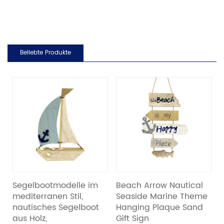
Beliebte Produkte
Segelbootmodelle im
Beach Arrow Nautical
H
mediterranen Stil,
Seaside Marine Theme
T
nautisches Segelboot
Hanging Plaque Sand
M
aus Holz,
Gift Sign
f