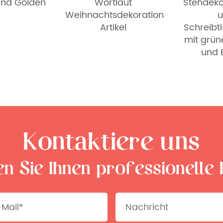
und Golden
Wortlaut
Stehdeko
Weihnachtsdekoration
Artikel
Schreibt
mit grün
und 
Kontaktiere uns
en Sie Ihnen professionelle 