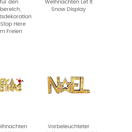
 für den
Weihnachten Let It
bereich,
Snow Display
sdekoration
 Stop Here
im Freien
eihnachten
Vorbeleuchteter