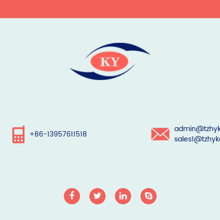
admin@tzhyk
+86-13957611518
sales1@tzhyk