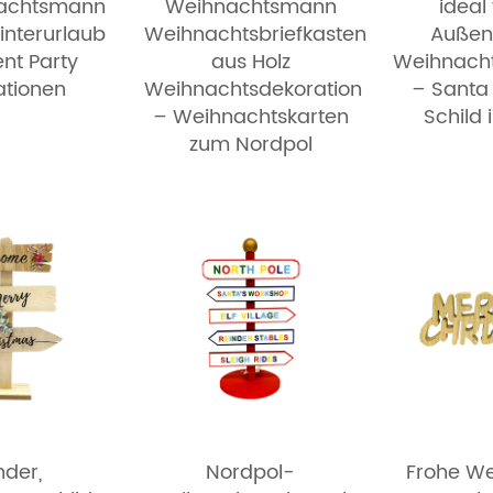
nachtsmann
Weihnachtsmann
ideal
interurlaub
Weihnachtsbriefkasten
Außen
nt Party
aus Holz
Weihnacht
ationen
Weihnachtsdekoration
– Santa
– Weihnachtskarten
Schild 
zum Nordpol
nder,
Nordpol-
Frohe W