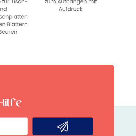
 für Tisch-
zum Aufhängen mit
und
Aufdruck
ischplatten
en Blättern
Beeren
Hilfe