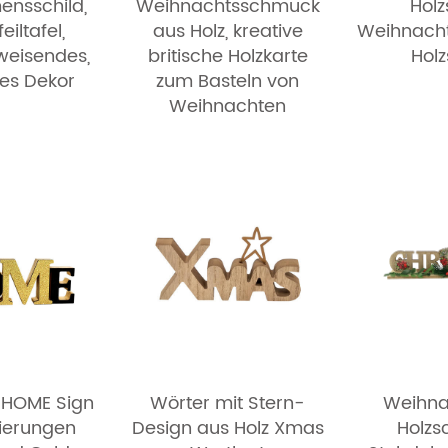
ensschild,
Weihnachtsschmuck
Holz
eiltafel,
aus Holz, kreative
Weihnach
weisendes,
britische Holzkarte
Holz
les Dekor
zum Basteln von
Weihnachten
g HOME Sign
Wörter mit Stern-
Weihna
zierungen
Design aus Holz Xmas
Holz