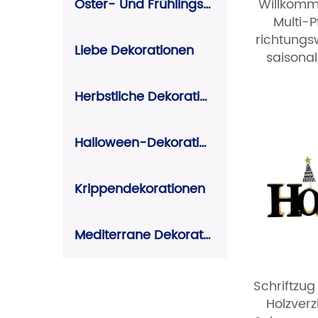
Oster- Und Frühlingsdekoration
Willkomm
Multi-Pf
richtungs
Liebe Dekorationen
saisona
Herbstliche Dekorationen
Halloween-Dekorationen
Krippendekorationen
Mediterrane Dekorationen
Schriftzu
Holzver