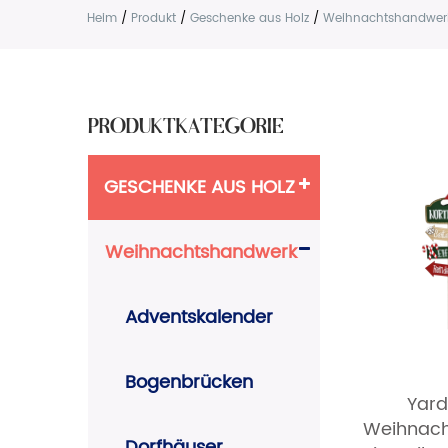
Heim
/
Produkt
/
Geschenke aus Holz
/
Weihnachtshandwer
PRODUKTKATEGORIE
GESCHENKE AUS HOLZ
Weihnachtshandwerk
Adventskalender
Bogenbrücken
Yard
Weihnach
Dorfhäuser