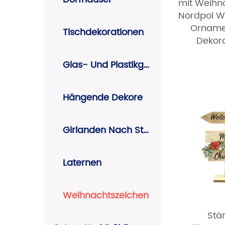
mit Weih
Nordpol W
Orname
Tischdekorationen
Dekor
Glas- Und Plastikglocken
Hängende Dekore
Girlanden Nach String
Laternen
Weihnachtszeichen
Stä