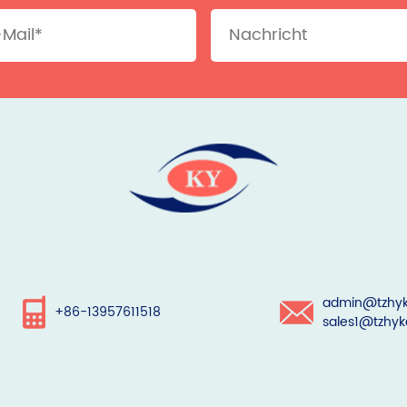
admin@tzhyk
+86-13957611518
sales1@tzhyk