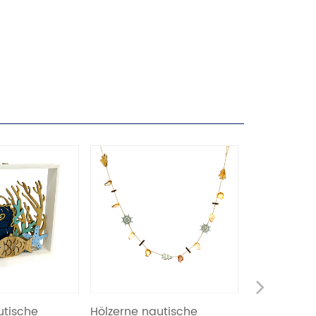
Next
ische
Hölzerne nautische
Anker-Wand