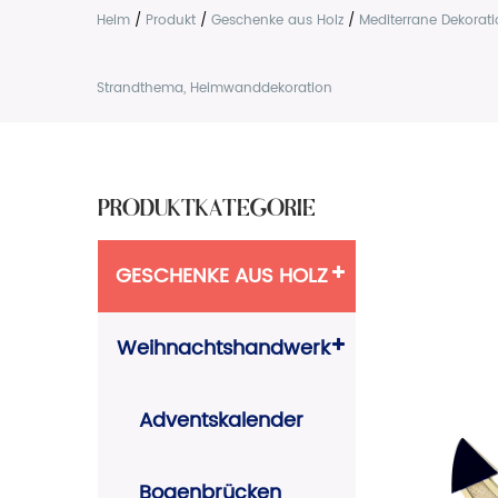
Heim
/
Produkt
/
Geschenke aus Holz
/
Mediterrane Dekorat
Strandthema, Heimwanddekoration
PRODUKTKATEGORIE
GESCHENKE AUS HOLZ
Weihnachtshandwerk
Adventskalender
Bogenbrücken