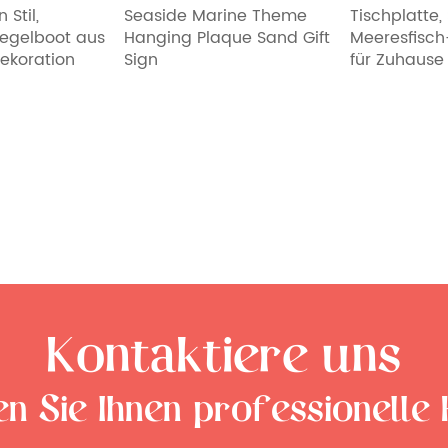
il,
Seaside Marine Theme
Tischplatte, S
gelboot aus
Hanging Plaque Sand Gift
Meeresfisch-D
koration
Sign
für Zuhause
Kontaktiere uns
en Sie Ihnen professionelle 