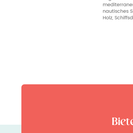
mediterranen St
nautisches Se
Holz, Schiffsde
Biet