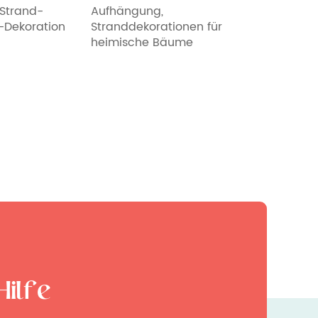
trand-
Aufhängung,
Dekoration, n
ekoration
Stranddekorationen für
Ankerschiff, 
heimische Bäume
Ornamente,
Wanddekorat
mediterranen 
Holz, Strandt
Heimwanddek
Hilfe