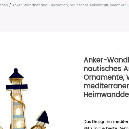
ionen
/
Anker-Wandbehang-Dekoration, nautisches Ankerschiff, Seeanker-O
Anker-Wandb
nautisches A
Ornamente, 
mediterranen 
Heimwanddek
Das Design im mediterr
Stil, um die beste De