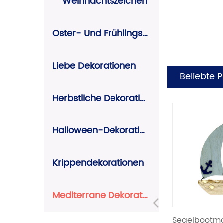
Weihnachtszeichen
Oster- Und Frühlingsdekoration
Liebe Dekorationen
Beliebte 
Herbstliche Dekorationen
Halloween-Dekorationen
Krippendekorationen
Mediterrane Dekorationen
Previous
nenstoff
Perlmutt-Stoffbeutel
Segelbootmode