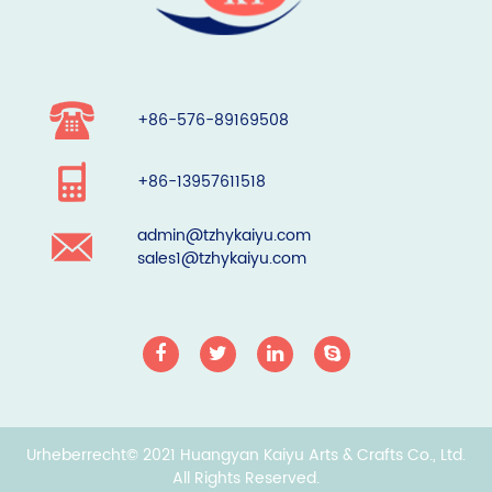
+86-576-89169508
+86-13957611518
admin@tzhykaiyu.com
sales1@tzhykaiyu.com
Urheberrecht© 2021 Huangyan Kaiyu Arts & Crafts Co., Ltd.
All Rights Reserved.