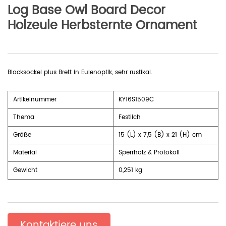
Log Base Owl Board Decor
Holzeule Herbsternte Ornament
Blocksockel plus Brett in Eulenoptik, sehr rustikal.
Artikelnummer
KY16S1509C
Thema
Festlich
Größe
15 (L) x 7,5 (B) x 21 (H) cm
Material
Sperrholz & Protokoll
Gewicht
0,251 kg
Kontaktiere uns