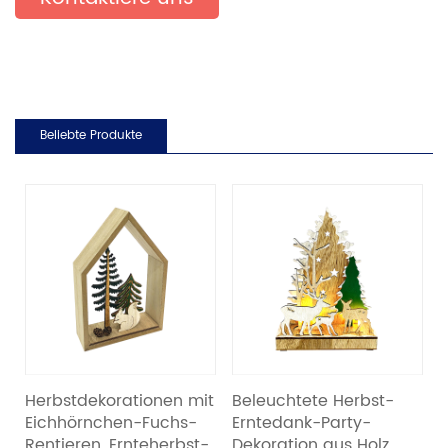
Beliebte Produkte
Herbstdekorationen mit
Beleuchtete Herbst-
L
Eichhörnchen-Fuchs-
Erntedank-Party-
H
Rentieren, Ernteherbst-
Dekoration aus Holz,