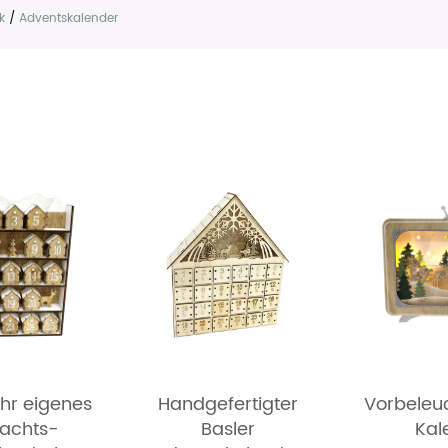
k
/
Adventskalender
 Ihr eigenes
Handgefertigter
Vorbeleu
achts-
Basler
Kal