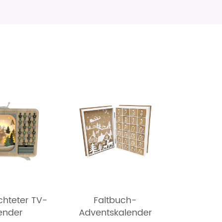
chteter TV-
Faltbuch-
ender
Adventskalender