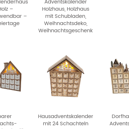
lenderhaus
Adventskalender
Holz –
Holzhaus, Holzhaus
rwendbar –
mit Schubladen,
eiertage
Weihnachtsdeko,
Weihnachtsgeschenk
barer
Hausadventskalender
Dorfha
achts-
mit 24 Schachteln
Advent