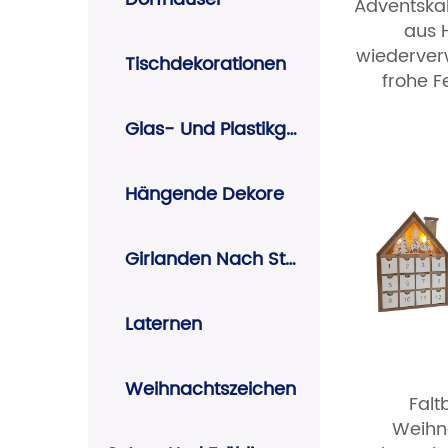
Adventska
aus 
wiederve
Tischdekorationen
frohe F
Glas- Und Plastikglocken
Hängende Dekore
Girlanden Nach String
Laternen
Weihnachtszeichen
Falt
Weihn