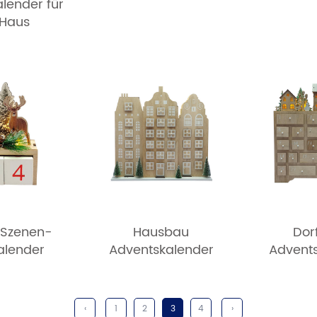
lender für
 Haus
-Szenen-
Hausbau
Dor
alender
Adventskalender
Advent
‹
1
2
3
4
›